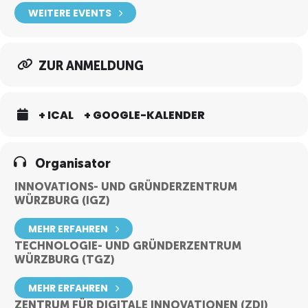
WEITERE EVENTS
Meldet euch jetzt kostenfrei an, kommt vorbei und seid Teil dieses
besonderen Events – wir freuen uns darauf, euch zu begrüßen und
einen unvergesslichen Nachmittag zu erleben!
ZUR ANMELDUNG
+ ICAL
+ GOOGLE-KALENDER
Organisator
INNOVATIONS- UND GRÜNDERZENTRUM
WÜRZBURG (IGZ)
MEHR ERFAHREN
TECHNOLOGIE- UND GRÜNDERZENTRUM
WÜRZBURG (TGZ)
MEHR ERFAHREN
ZENTRUM FÜR DIGITALE INNOVATIONEN (ZDI)