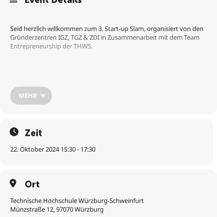
Event Details
Seid herzlich willkommen zum 3. Start-up Slam, organisiert von den
Gründerzentren IGZ, TGZ & ZDI in Zusammenarbeit mit dem Team
Entrepreneurship der THWS.
Am 22. Oktober öffnen wir die Türen der Cafeteria der THWS in der
Münzstraße 12 für einen Nachmittag voller inspirierender
Gründungsstorys, faszinierender Einblicke und wertvoller Insights
MEHR
aus der Gründungsszene. Taucht ein in die Welt der Start-ups, lasst
euch von mutigen UnternehmerInnen und ihren Erfahrungen
begeistern und knüpft wertvolle Kontakte in einem inspirierenden
Umfeld.
Zeit
22. Oktober 2024 15:30 - 17:30
Freut euch auf:
– Sophia Fries, Gründerin Peeps
Ort
– Hauke Wendt, Mitgründer Inclusys
– Catharina Crasser, Mitgründerin D² – Denkfabrik Diversität
Technische Hochschule Würzburg-Schweinfurt
– Annika Ludwig, Mitgründerin UrbanSens
Münzstraße 12, 97070 Würzburg
– Esther Ademola & Fatima Mohamed, Gründerinnen Skinia