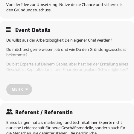
Von der Idee zur Umsetzung: Nutze deine Chance und sichere dir
den Gründungszuschuss.
Event Details
Du willst aus der Arbeitslosigkeit Dein eigener Chef werden?
Du möchtest gerne wissen, ob und wie Du den Gründungszuschuss
bekommst?
Du bist Experte auf Deinem Gebiet, aber hast bei der Erstellung eines
Geschäfts-, Kapitalbedarfs- und Finanzierungsplans Schwierigkeiten?
Wenn Du eine dieser Fragen mit „JA“ beantwortest, bist Du bei
unserem Webinar „In 10 Schritten zum Gründungszuschuss“ richtig.
MEHR
Nach dem Seminar weißt Du, ob diese Förderung speziell für Dich in
Frage kommt.
Es handelt sich hierbei um KEINE Verkaufsveranstaltung. Unsere
Webinare dienen lediglich dazu, wichtiges Wissen zu vermitteln.
Referent / Referentin
Enrico Lingen hat als marketing- und technikaffiner Experte nicht
Weitere informative Webinare findest Du unter:
nur eine Leidenschaft für neue Geschäftsmodelle, sondern auch für
https://deutsche-gruendungsberatung.de/veranstaltungen/
die Menschen, die dahinter stehen. Die persönliche