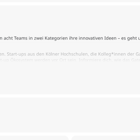
n acht Teams in zwei Kategorien ihre innovativen Ideen – es geht
en. Start-ups aus den Kölner Hochschulen, die Kolleg*innen der 
-up Ökosystem werden vor Ort sein. Informiere dich, wie das Gate
 bestehende Idee weiterzuentwickeln.
dee und suchst noch Mitstreiter*innen oder du möchtest deine 
h vor Ort mit Gründungsinteressierten und schaue auf dem Start-
ng in unterschiedlichen Bereichen.
ten):
innen
inner*innen-Teams