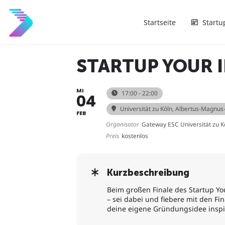
Startseite
Startu
STARTUP YOUR 
MI
17:00 - 22:00
04
Universität zu Köln
, Albertus-Magnus-
FEB
Organisator
Gateway ESC Universität zu K
Preis
kostenlos
Kurzbeschreibung
Beim großen Finale des Startup Yo
– sei dabei und fiebere mit den F
deine eigene Gründungsidee inspir