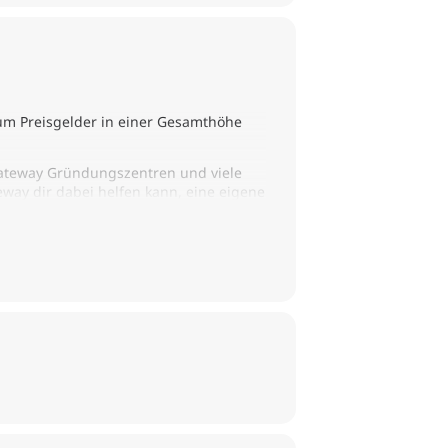
 um Preisgelder in einer Gesamthöhe
Gateway Gründungszentren und viele
way dir dabei helfen kann, eine eigene
Kompetenzen in einem bestehenden
up Market vorbei – denn auch unsere