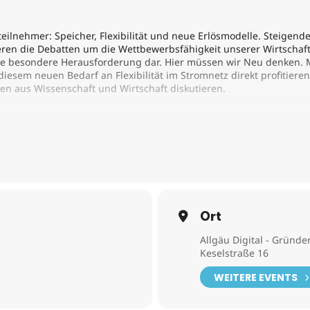
lnehmer: Speicher, Flexibilität und neue Erlösmodelle. Steigende
n die Debatten um die Wettbewerbsfähigkeit unserer Wirtschaft. 
e besondere Herausforderung dar. Hier müssen wir Neu denken. Me
diesem neuen Bedarf an Flexibilität im Stromnetz direkt profitier
n aus Wissenschaft und Wirtschaft diskutieren.
onia von utilize
– Prof. Martin Steyer
rkt – Matthias Dilthey ESFORIN
Mittelstand – Julia von utilize
tand von der nächsten Phase der Energiewende profit
und Experten
Ort
ei Snacks und Getränken
Allgäu Digital - Grün
Keselstraße 16
WEITERE EVENTS