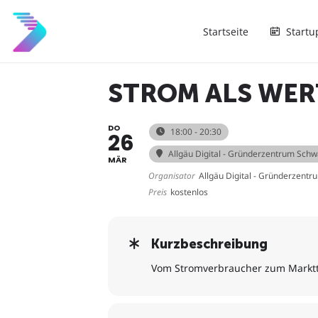
Startseite
Startu
STROM ALS WE
DO
18:00 - 20:30
26
Allgäu Digital - Gründerzentrum Sch
MÄR
Organisator
Allgäu Digital - Gründerzent
Preis
kostenlos
Kurzbeschreibung
Vom Stromverbraucher zum Markttei