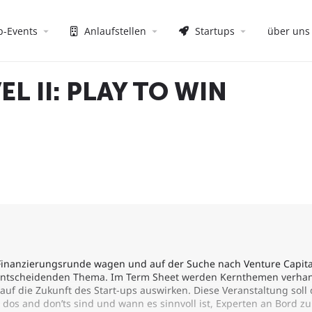
p-Events
Anlaufstellen
Startups
über uns
L II: PLAY TO WIN
 Finanzierungsrunde wagen und auf der Suche nach Venture Capital
ntscheidenden Thema. Im Term Sheet werden Kernthemen verhande
 auf die Zukunft des Start-ups auswirken. Diese Veranstaltung soll 
 dos and don’ts sind und wann es sinnvoll ist, Experten an Bord z