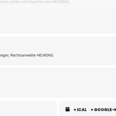
isnah erklärt mit Experten von HEUKING.
y im April bieten wir das Term-Sheet-Training diesmal in 2 Etappe
teger, Rechtsanwälte HEUKING
+ ICAL
+ GOOGLE-