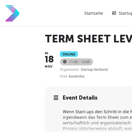
Startseite
Startu
TERM SHEET LEVE
DI
ONLINE
18
11:00 - 12:00
NOV
Organisator
Startup Verband
Preis
kostenlos
Event Details
Wenn Start-ups den Schritt in die
irgendwann das Term Sheet zum e
wirtschaftlich und organisatorisch
Prozess üblicherweise abläuft, was