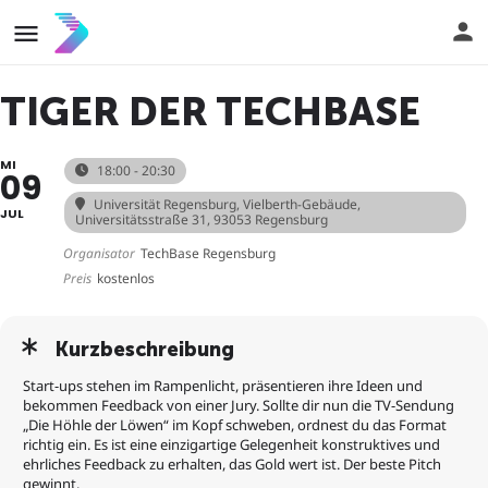
TIGER DER TECHBASE
MI
18:00 - 20:30
09
Universität Regensburg, Vielberth-Gebäude
,
JUL
Universitätsstraße 31, 93053 Regensburg
Organisator
TechBase Regensburg
Preis
kostenlos
Kurzbeschreibung
Start-ups stehen im Rampenlicht, präsentieren ihre Ideen und
bekommen Feedback von einer Jury. Sollte dir nun die TV-Sendung
„Die Höhle der Löwen“ im Kopf schweben, ordnest du das Format
richtig ein. Es ist eine einzigartige Gelegenheit konstruktives und
ehrliches Feedback zu erhalten, das Gold wert ist. Der beste Pitch
gewinnt.