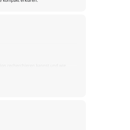
de kompakt erklären.
tion recherchieren kannst und wie
le und Konzepte genauer betrachtet,
en zu können.