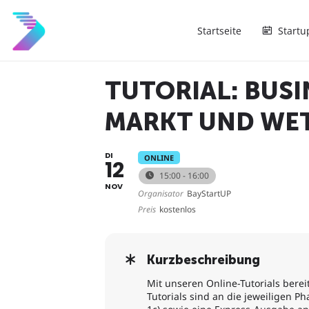
Startseite
Startu
TUTORIAL: BUSI
MARKT UND WE
DI
ONLINE
12
15:00 - 16:00
NOV
Organisator
BayStartUP
Preis
kostenlos
Kurzbeschreibung
Mit unseren Online-Tutorials berei
Tutorials sind an die jeweiligen P