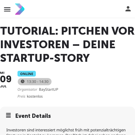
TUTORIAL: PITCHEN VOR
INVESTOREN – DEINE
STARTUP-STORY
MI
ONLINE
09
13:30 - 14:30
JUL
Organisator
BayStartUP
Preis
kostenlos
Event Details
Investoren sind interessiert möglichst früh mit potenzialträchtigen