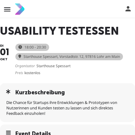
USABILITY TESTESSEN
DI
18:00 - 20:30
01
Starthouse Spessart
, Vorstadtstr. 12, 97816 Lohr am Main
OKT
Organisator
Starthouse Spessart
Preis
kostenlos
Kurzbeschreibung
Die Chance für Startups ihre Entwicklungen & Prototypen von
Nutzerinnen und Kunden testen zu lassen und sich direktes
Feedback einzuholen!
Event Details