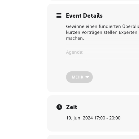
Event Details
Gewinne einen fundierten Überbli
kurzen Vorträgen stellen Experten
machen.
Agenda:
Begrüßung & Einführung
Was macht einen Unternehmer V
MEHR
Förderung für Technologie-Grü
Finanzierungshilfen der LfA Fö
Frühphasenfinanzierung mit Bet
High-Tech Gründerfonds – ein st
Zeit
19. Juni 2024 17:00 - 20:00