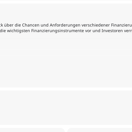
ck über die Chancen und Anforderungen verschiedener Finanzieru
 die wichtigsten Finanzierungsinstrumente vor und Investoren verr
enture Capital oder Business Angel fähig?
ndungen durch das Bayerische Staatsministerium für Wirtschaft, 
rderbank Bayern – Welchen Beitrag können Banken leisten?
eiligungskapital
arker Motor für erfolgreiche High-Tech-Startups