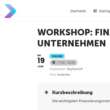
Startseite
Startu
WORKSHOP: FIN
UNTERNEHMEN
MI
ONLINE
19
17:00 - 20:00
JUN
Organisator
BayStartUP
Preis
kostenlos
Kurzbeschreibung
Die wichtigsten Finanzierungsins