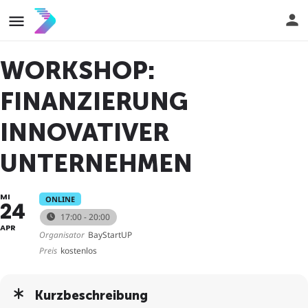
WORKSHOP:
FINANZIERUNG
INNOVATIVER
UNTERNEHMEN
MI
ONLINE
24
17:00 - 20:00
APR
Organisator
BayStartUP
Preis
kostenlos
Kurzbeschreibung