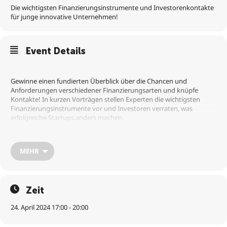
Die wichtigsten Finanzierungsinstrumente und Investorenkontakte
für junge innovative Unternehmen!
Event Details
Gewinne einen fundierten Überblick über die Chancen und
Anforderungen verschiedener Finanzierungsarten und knüpfe
Kontakte! In kurzen Vorträgen stellen Experten die wichtigsten
Finanzierungsinstrumente vor und Investoren verraten, was
erfolgreiche Startups anders machen.
Agenda:
MEHR
Begrüßung & Einführung
Zeit
24. April 2024 17:00 - 20:00
Was macht einen Unternehmer Venture Capital oder Business
Angel fähig?