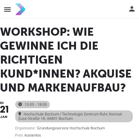
WORKSHOP: WIE
GEWINNE ICH DIE
RICHTIGEN
KUND*INNEN? AKQUISE
UND MARKENAUFBAU?
DI
15:00 - 18:00
21
Hochschule Bochum / Technologie Zentrum Ruhr
, Konrad-
JAN
Zuse-Straße 18, 44801 Bochum
Organisator
Gründungsservice Hochschule Bochum
Preis
kostenlos