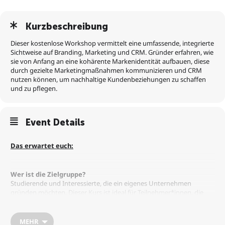
Kurzbeschreibung
Dieser kostenlose Workshop vermittelt eine umfassende, integrierte
Sichtweise auf Branding, Marketing und CRM. Gründer erfahren, wie
sie von Anfang an eine kohärente Markenidentität aufbauen, diese
durch gezielte Marketingmaßnahmen kommunizieren und CRM
nutzen können, um nachhaltige Kundenbeziehungen zu schaffen
und zu pflegen.
Event Details
Das erwartet euch:
Wer ist die Zielgruppe?
Studierende und Interessierte, die ein eigenes Unternehmen
gründen möchten. Dieser Kurs ist ideal für Teilnehmer*innen, die
praxisnahe Werkzeuge für Kundenakquise, -bindung und
Markenaufbau benötigen.
MEHR