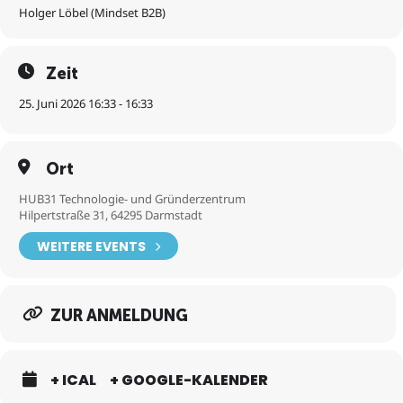
kontinuierlich verbessern?
Holger Löbel (Mindset B2B)
Am Ende des Workshops habt ihr ein klares Bild davon, wie ihr eure
eigenen Aktivitäten zur Kundengewinnung aufsetzen könnt – und
Zeit
mit welchen konkreten Schritten ihr direkt loslegen könnt.
25. Juni 2026 16:33 - 16:33
Die Teilnahme am Workshop ist kostenfrei, die Anmeldung ist bis
zum 17.08.2026 möglich!
Ort
HUB31 Technologie- und Gründerzentrum
Hilpertstraße 31, 64295 Darmstadt
WEITERE EVENTS
ZUR ANMELDUNG
+ ICAL
+ GOOGLE-KALENDER