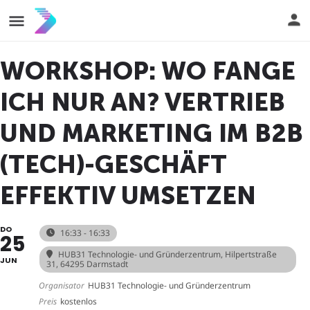
WORKSHOP: WO FANGE
ICH NUR AN? VERTRIEB
UND MARKETING IM B2B
(TECH)-GESCHÄFT
EFFEKTIV UMSETZEN
DO
16:33 - 16:33
25
HUB31 Technologie- und Gründerzentrum
, Hilpertstraße
JUN
31, 64295 Darmstadt
Organisator
HUB31 Technologie- und Gründerzentrum
Preis
kostenlos