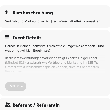
Kurzbeschreibung
Vertrieb und Marketing im B2B (Tech)-Geschäft effektiv umsetzen
Event Details
Gerade in kleinen Teams stellt sich oft die Frage: Wo anfangen – und
was bringt wirklich Ergebnisse?
In diesem zweistündigen Workshop zeigt Experte Holger Löbel
(
Mindset B2B
) praxisnah, wie Vertrieb und Marketing im B2B-Tech-
Umfeld effektiv zusammenspielen können, auch mit begrenzten
Ressourcen.
Dabei geht es unter anderem um folgende Fragen:
MEHR
Wie können kleine Teams strukturiert und wirksam
Kundengewinnung betreiben?
Was passiert im Kopf potenzieller Kunden während des
Entscheidungsprozesses?
Referent / Referentin
Wie lassen sich Marketing- und Vertriebsaktivitäten