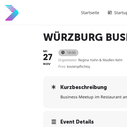
Startseite
Startu
WÜRZBURG BUS
MI
18:00
27
Organisator
Regina Hahn & Madlen Kehr
NOV
Preis
kostenpflichtig
Kurzbeschreibung
Business-Meetup im Restaurant am
Event Details